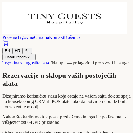
Početna
Trgovina
O nama
Kontakt
Košarica
EN
HR
SL
Otvori izbornik
☰
Trgovina za ugostiteljstvo
/
Na upit — prilagođeni proizvodi i usluge
Rezervacije u sklopu vaših postojećih
alata
Dizajniramo korisničku stazu koja ostaje na vašem sajtu dok se spaja
na housekeeping CRM ili POS alate tako da potvrde i dorade budu
konzistentne osoblju.
Nakon što kartiramo tok posla predlažemo integacije po fazama uz
višejezičnost GDPR prikladno.
Ostavite podatke dobivate pojedinačnu ponudu usklađenu s