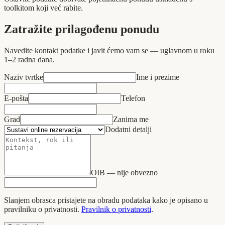
toolkitom koji već rabite.
Zatražite prilagođenu ponudu
Navedite kontakt podatke i javit ćemo vam se — uglavnom u roku
1–2 radna dana.
Naziv tvrtke
Ime i prezime
E‑pošta
Telefon
Grad
Zanima me
Dodatni detalji
OIB — nije obvezno
Slanjem obrasca pristajete na obradu podataka kako je opisano u
pravilniku o privatnosti.
Pravilnik o privatnosti
.