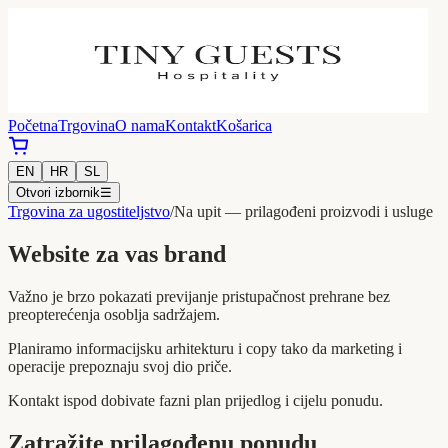
Početna
Trgovina
O nama
Kontakt
Košarica
EN
HR
SL
Otvori izbornik
☰
Trgovina za ugostiteljstvo
/
Na upit — prilagođeni proizvodi i usluge
Website za vas brand
Važno je brzo pokazati previjanje pristupačnost prehrane bez
preopterećenja osoblja sadržajem.
Planiramo informacijsku arhitekturu i copy tako da marketing i
operacije prepoznaju svoj dio priče.
Kontakt ispod dobivate fazni plan prijedlog i cijelu ponudu.
Zatražite prilagođenu ponudu