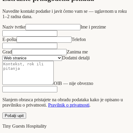
Navedite kontakt podatke i javit ćemo vam se — uglavnom u roku
1–2 radna dana.
Naziv tvrtke
Ime i prezime
E‑pošta
Telefon
Grad
Zanima me
Dodatni detalji
OIB — nije obvezno
Slanjem obrasca pristajete na obradu podataka kako je opisano u
pravilniku o privatnosti.
Pravilnik o privatnosti
.
Pošalji upit
Tiny Guests Hospitality